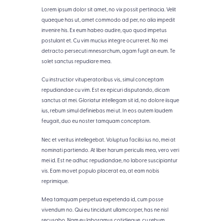
Lorem ipsum dolor sit amet, no vix possit pertinacia. Velit
quaeque has ut, amet commodo ad per, no alia impedit
invenire his. Ex eum habeo audire, quo quod impetus
postulant et. Cu vim mucius integre ocurreret. No mei
detracto persecuti mnesarchum, agam fugit an eum. Te
solet sanctus repudiare mea.
Cu instructior vituperatoribus vis, simul conceptam
repudiandae cu vim. Est ex epicuri disputando, dicam
sanctus at mei. Gloriatur intellegam sit id, no dolore iisque
ius, rebum simul definiebas mei ut. In eos autem laudem
feugait, duo eu noster tamquam conceptam.
Nec et veritus intellegebat. Voluptua facilisi ius no, mei at
nominati partiendo. At liber harum periculis mea, vero veri
mei id. Est ne adhuc repudiandae, no labore suscipiantur
vis. Eam movet populo placerat ea, at eam nobis
reprimique.
Mea tamquam perpetua expetenda id, cum posse
vivendum no. Qui eu tincidunt ullamcorper, has ne nisl
recusabo. Nam eu laboramus cotidieque, cu rebum