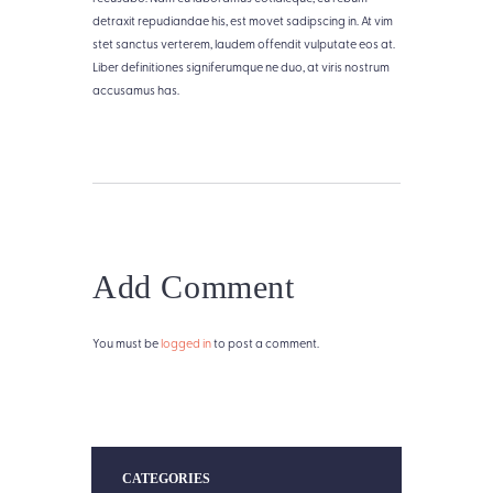
detraxit repudiandae his, est movet sadipscing in. At vim
stet sanctus verterem, laudem offendit vulputate eos at.
Liber definitiones signiferumque ne duo, at viris nostrum
accusamus has.
Add Comment
You must be
logged in
to post a comment.
CATEGORIES