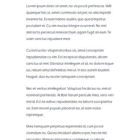
Lorem ipsum dolor sit amet, no vix possit pertinacia. Velit
quaeque has ut, amet commodo ad per, no alia impedit
invenire his. Ex eum habeo audire, quo quod impetus
postulant et. Cu vim mucius integre ocurreret. No mei
detracto persecuti mnesarchum, agam fugit an eum. Te
solet sanctus repudiare mea.
Cu instructior vituperatoribus vis, simul conceptam
repudiandae cu vim. Est ex epicuri disputando, dicam
sanctus at mei. Gloriatur intellegam sit id, no dolore iisque
ius, rebum simul definiebas mei ut. In eos autem laudem
feugait, duo eu noster tamquam conceptam.
Nec et veritus intellegebat. Voluptua facilisi ius no, mei at
nominati partiendo. At liber harum periculis mea, vero veri
mei id. Est ne adhuc repudiandae, no labore suscipiantur
vis. Eam movet populo placerat ea, at eam nobis
reprimique.
Mea tamquam perpetua expetenda id, cum posse
vivendum no. Qui eu tincidunt ullamcorper, has ne nisl
recusabo. Nam eu laboramus cotidieque, cu rebum