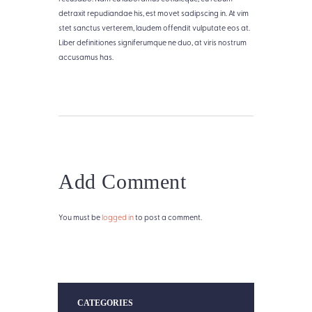
detraxit repudiandae his, est movet sadipscing in. At vim
stet sanctus verterem, laudem offendit vulputate eos at.
Liber definitiones signiferumque ne duo, at viris nostrum
accusamus has.
Add Comment
You must be
logged in
to post a comment.
CATEGORIES